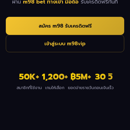
ผ่าน
m98 bet ทางเข้า มือถือ
รับเครดิตฟรีทันที
สมัคร m98 รับเครดิตฟรี
เข้าสู่ระบบ m98vip
50K+
1,200+
฿5M+
30 วิ
สมาชิกที่ใช้งาน
เกมให้เลือก
ยอดจ่ายรายวัน
ถอนเงินเร็ว