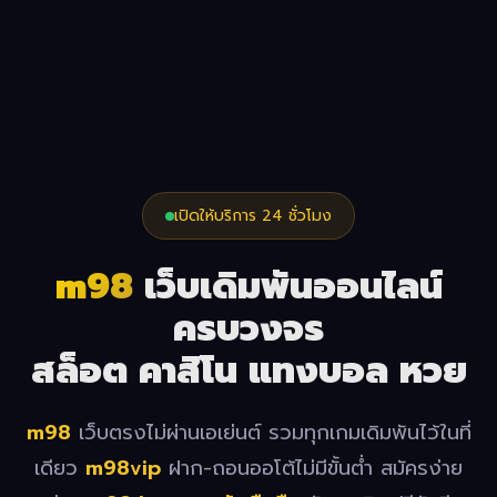
เปิดให้บริการ 24 ชั่วโมง
m98
เว็บเดิมพันออนไลน์
ครบวงจร
สล็อต คาสิโน แทงบอล หวย
m98
เว็บตรงไม่ผ่านเอเย่นต์ รวมทุกเกมเดิมพันไว้ในที่
เดียว
m98vip
ฝาก-ถอนออโต้ไม่มีขั้นต่ำ สมัครง่าย